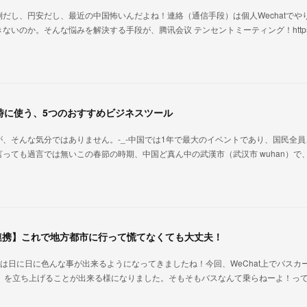
だし、円安だし、最近の中国怖いんだよね！連絡（通信手段）は個人Wechatでや
いのか。そんな悩みを解決する手段が、腾讯会议 テンセントミーティング！https:
時に使う、5つのおすすめビジネスツール
、そんな気分ではありません。-_-中国では1年で最大のイベントであり、国民全員
っても過言では無いこの春節の時期、中国ど真ん中の武漢市（武汉市 wuhan）で
の連携】これで地方都市に行って慌てなくても大丈夫！
ラムは日に日に色んな事が出来るようになってきましたね！今回、WeChat上でバスカ
地方都市）を立ち上げることが出来る様になりました。そもそもバスなんて乗らねーよ！っ