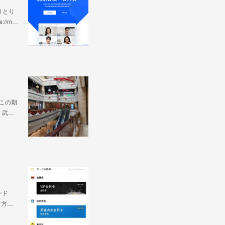
りとり
//m…
この期
、武…
ード
て方…