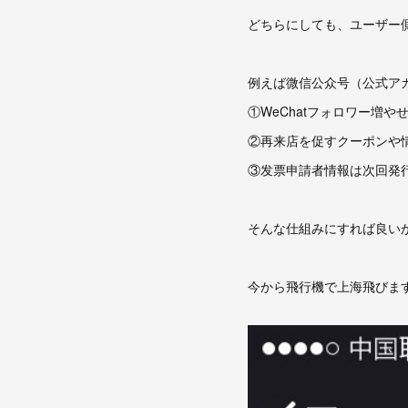
どちらにしても、ユーザー
例えば微信公众号（公式ア
①WeChatフォロワー増や
②再来店を促すクーポンや
③发票申請者情報は次回発
そんな仕組みにすれば良い
今から飛行機で上海飛びま